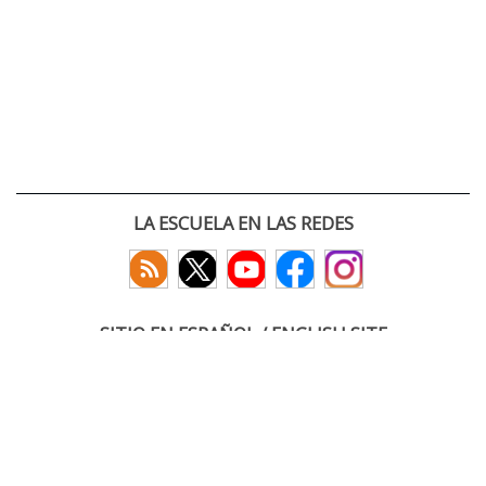
LA ESCUELA EN LAS REDES
SITIO EN ESPAÑOL / ENGLISH SITE
(c) 2026 :: Escuela Técnica Superior de Ingenieros de Telecomunicación
Paseo Belén 15. Campus Miguel Delibes
47011 Valladolid, España