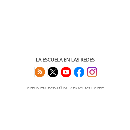
LA ESCUELA EN LAS REDES
SITIO EN ESPAÑOL / ENGLISH SITE
(c) 2026 :: Escuela Técnica Superior de Ingenieros de Telecomunicación
Paseo Belén 15. Campus Miguel Delibes
47011 Valladolid, España