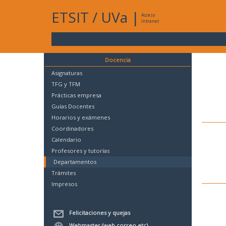
ETSIT
/
UVa
|
Acceso
Intranet
Docencia
Asignaturas
TFG y TFM
Prácticas empresa
Guías Docentes
Horarios y exámenes
Coordinadores
Calendario
Profesores y tutorías
Departamentos
Trámites
Impresos
Felicitaciones y quejas
Webmaster (web,correo,etc)