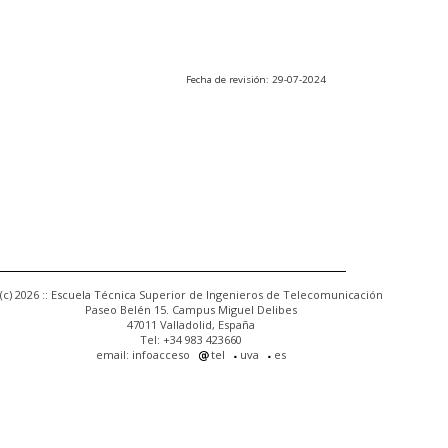
Fecha de revisión: 29-07-2024
(c) 2026 :: Escuela Técnica Superior de Ingenieros de Telecomunicación
Paseo Belén 15. Campus Miguel Delibes
47011 Valladolid, España
Tel: +34 983 423660
email: infoacceso
tel
uva
es