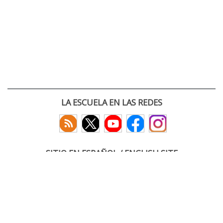
LA ESCUELA EN LAS REDES
SITIO EN ESPAÑOL / ENGLISH SITE
(c) 2026 :: Escuela Técnica Superior de Ingenieros de Telecomunicación
Paseo Belén 15. Campus Miguel Delibes
47011 Valladolid, España