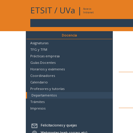
ETSIT
/
UVa
|
Acceso
Intranet
Docencia
Asignaturas
TFG y TFM
Prácticas empresa
Guías Docentes
Horarios y exámenes
Coordinadores
Calendario
Profesores y tutorías
Departamentos
Trámites
Impresos
Felicitaciones y quejas
Webmaster (web,correo,etc)