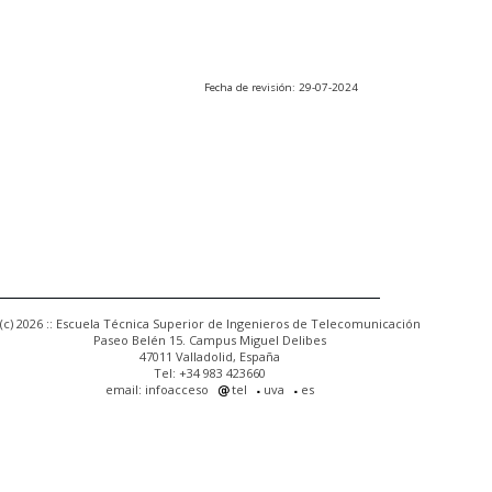
Fecha de revisión: 29-07-2024
(c) 2026 :: Escuela Técnica Superior de Ingenieros de Telecomunicación
Paseo Belén 15. Campus Miguel Delibes
47011 Valladolid, España
Tel: +34 983 423660
email: infoacceso
tel
uva
es