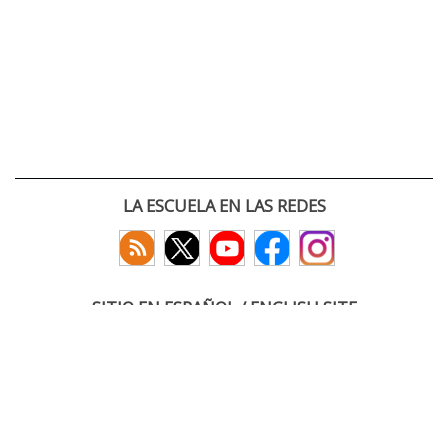
LA ESCUELA EN LAS REDES
SITIO EN ESPAÑOL / ENGLISH SITE
(c) 2026 :: Escuela Técnica Superior de Ingenieros de Telecomunicación
Paseo Belén 15. Campus Miguel Delibes
47011 Valladolid, España