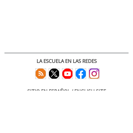
LA ESCUELA EN LAS REDES
SITIO EN ESPAÑOL / ENGLISH SITE
(c) 2026 :: Escuela Técnica Superior de Ingenieros de Telecomunicación
Paseo Belén 15. Campus Miguel Delibes
47011 Valladolid, España