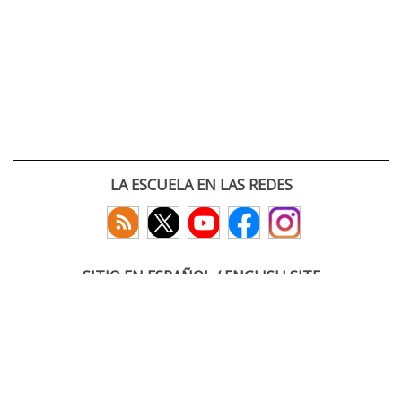
LA ESCUELA EN LAS REDES
SITIO EN ESPAÑOL / ENGLISH SITE
(c) 2026 :: Escuela Técnica Superior de Ingenieros de Telecomunicación
Paseo Belén 15. Campus Miguel Delibes
47011 Valladolid, España