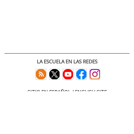
LA ESCUELA EN LAS REDES
SITIO EN ESPAÑOL / ENGLISH SITE
(c) 2026 :: Escuela Técnica Superior de Ingenieros de Telecomunicación
Paseo Belén 15. Campus Miguel Delibes
47011 Valladolid, España