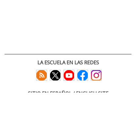
LA ESCUELA EN LAS REDES
SITIO EN ESPAÑOL / ENGLISH SITE
(c) 2026 :: Escuela Técnica Superior de Ingenieros de Telecomunicación
Paseo Belén 15. Campus Miguel Delibes
47011 Valladolid, España