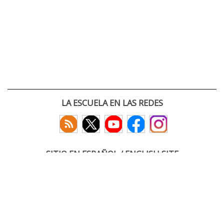
LA ESCUELA EN LAS REDES
SITIO EN ESPAÑOL / ENGLISH SITE
(c) 2026 :: Escuela Técnica Superior de Ingenieros de Telecomunicación
Paseo Belén 15. Campus Miguel Delibes
47011 Valladolid, España