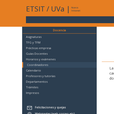
ETSIT
/
UVa
|
Acceso
Intranet
Docencia
Asignaturas
TFG y TFM
Prácticas empresa
Guías Docentes
Horarios y exámenes
Coordinadores
La
Calendario
ca
Profesores y tutorías
do
Departamentos
Trámites
Impresos
Felicitaciones y quejas
Webmaster (web,correo,etc)