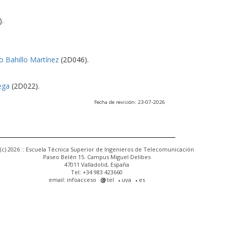
.
o Bahillo Martínez
(2D046).
ega
(2D022).
Fecha de revisión: 23-07-2026
(c) 2026 :: Escuela Técnica Superior de Ingenieros de Telecomunicación
Paseo Belén 15. Campus Miguel Delibes
47011 Valladolid, España
Tel: +34 983 423660
email: infoacceso
tel
uva
es