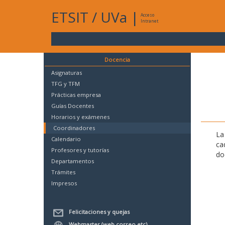
ETSIT
/
UVa
|
Acceso
Intranet
Docencia
Asignaturas
TFG y TFM
Prácticas empresa
Guías Docentes
Horarios y exámenes
Coordinadores
La
Calendario
ca
Profesores y tutorías
do
Departamentos
Trámites
Impresos
Felicitaciones y quejas
Webmaster (web,correo,etc)