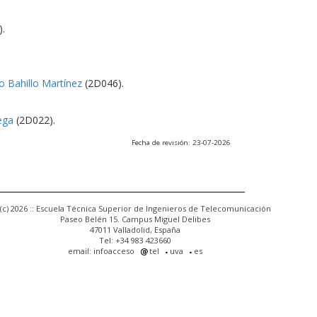
.
o Bahillo Martínez
(2D046).
ega
(2D022).
Fecha de revisión: 23-07-2026
(c) 2026 :: Escuela Técnica Superior de Ingenieros de Telecomunicación
Paseo Belén 15. Campus Miguel Delibes
47011 Valladolid, España
Tel: +34 983 423660
email: infoacceso
tel
uva
es