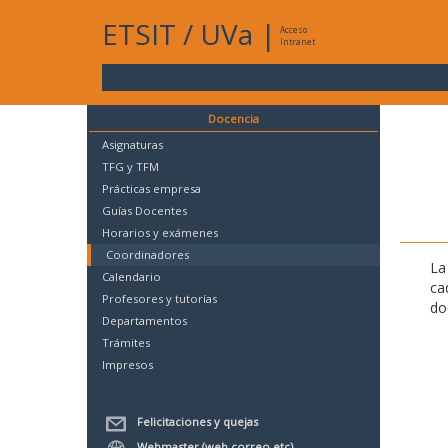
ETSIT
/
UVa
|
Acceso
Intranet
Docencia
Asignaturas
TFG y TFM
Prácticas empresa
Guías Docentes
Horarios y exámenes
Coordinadores
La
Calendario
ca
Profesores y tutorías
do
Departamentos
Trámites
Impresos
Felicitaciones y quejas
Webmaster (web,correo,etc)