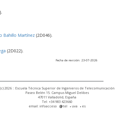
.
o Bahillo Martínez
(2D046).
ega
(2D022).
Fecha de revisión: 23-07-2026
(c) 2026 :: Escuela Técnica Superior de Ingenieros de Telecomunicación
Paseo Belén 15. Campus Miguel Delibes
47011 Valladolid, España
Tel: +34 983 423660
email: infoacceso
tel
uva
es