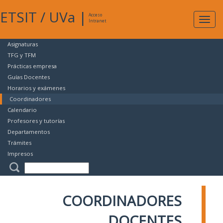
ETSIT
/
UVa
|
Acceso
Expan
Intranet
naveg
Asignaturas
TFG y TFM
Prácticas empresa
Guías Docentes
Horarios y exámenes
Coordinadores
Calendario
Profesores y tutorías
Departamentos
Trámites
Impresos
COORDINADORES
DOCENTES