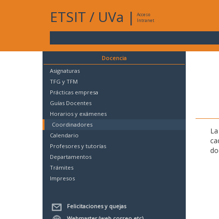
ETSIT
/
UVa
|
Acceso
Intranet
Docencia
Asignaturas
TFG y TFM
Prácticas empresa
Guías Docentes
Horarios y exámenes
Coordinadores
La
Calendario
ca
Profesores y tutorías
do
Departamentos
Trámites
Impresos
Felicitaciones y quejas
Webmaster (web,correo,etc)