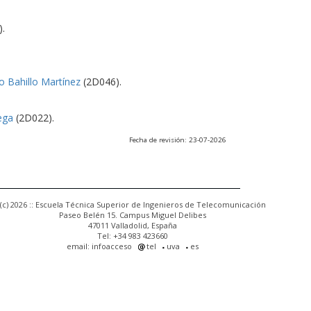
.
o Bahillo Martínez
(2D046).
ega
(2D022).
Fecha de revisión: 23-07-2026
(c) 2026 :: Escuela Técnica Superior de Ingenieros de Telecomunicación
Paseo Belén 15. Campus Miguel Delibes
47011 Valladolid, España
Tel: +34 983 423660
email: infoacceso
tel
uva
es