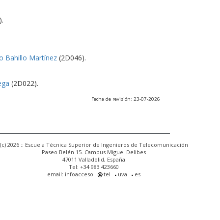
.
o Bahillo Martínez
(2D046).
ega
(2D022).
Fecha de revisión: 23-07-2026
(c) 2026 :: Escuela Técnica Superior de Ingenieros de Telecomunicación
Paseo Belén 15. Campus Miguel Delibes
47011 Valladolid, España
Tel: +34 983 423660
email: infoacceso
tel
uva
es