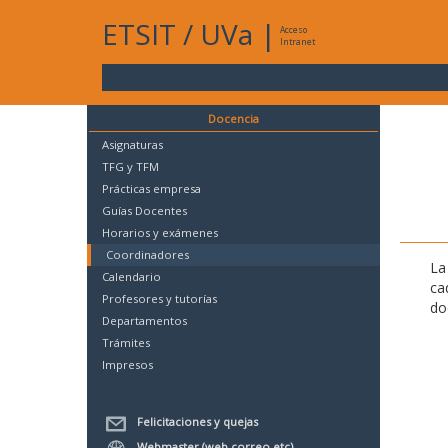
ETSIT
/
UVa
|
Acceso
Intranet
Docencia
Asignaturas
TFG y TFM
Prácticas empresa
Guías Docentes
Horarios y exámenes
Coordinadores
La
Calendario
ca
Profesores y tutorías
do
Departamentos
Trámites
Impresos
Felicitaciones y quejas
Webmaster (web,correo,etc)