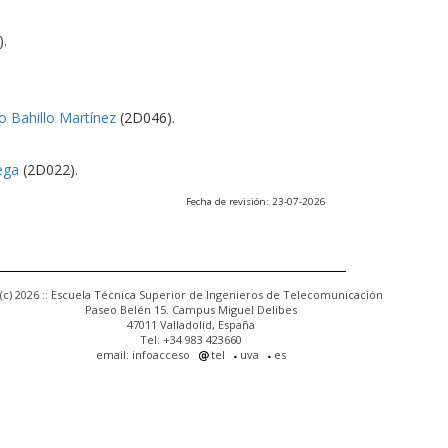
.
o Bahillo Martínez
(2D046).
ega
(2D022).
Fecha de revisión: 23-07-2026
(c) 2026 :: Escuela Técnica Superior de Ingenieros de Telecomunicación
Paseo Belén 15. Campus Miguel Delibes
47011 Valladolid, España
Tel: +34 983 423660
email: infoacceso
tel
uva
es