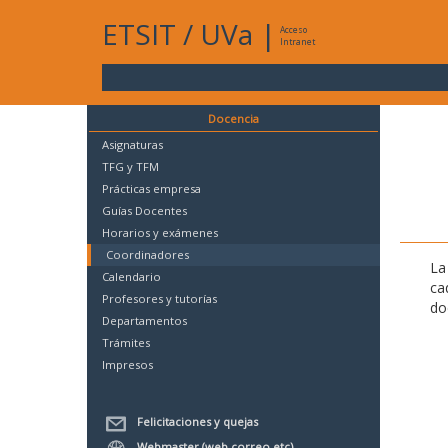
ETSIT
/
UVa
|
Acceso
Intranet
Docencia
Asignaturas
TFG y TFM
Prácticas empresa
Guías Docentes
Horarios y exámenes
Coordinadores
La
Calendario
ca
Profesores y tutorías
do
Departamentos
Trámites
Impresos
Felicitaciones y quejas
Webmaster (web,correo,etc)