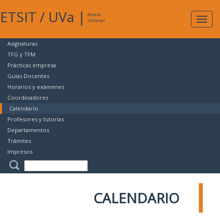
ETSIT
/
UVa
|
Acceso
Expan
Intranet
naveg
Asignaturas
TFG y TFM
Prácticas empresa
Guías Docentes
Horarios y exámenes
Coordinadores
Calendario
Profesores y tutorías
Departamentos
Trámites
Impresos
CALENDARIO