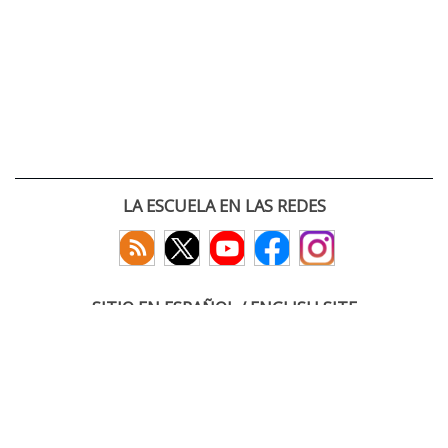
LA ESCUELA EN LAS REDES
SITIO EN ESPAÑOL / ENGLISH SITE
(c) 2026 :: Escuela Técnica Superior de Ingenieros de Telecomunicación
Paseo Belén 15. Campus Miguel Delibes
47011 Valladolid, España