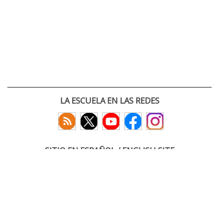
LA ESCUELA EN LAS REDES
SITIO EN ESPAÑOL / ENGLISH SITE
(c) 2026 :: Escuela Técnica Superior de Ingenieros de Telecomunicación
Paseo Belén 15. Campus Miguel Delibes
47011 Valladolid, España