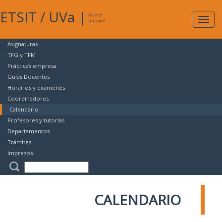
ETSIT
/
UVa
|
Acceso
Expan
Intranet
naveg
Asignaturas
TFG y TFM
Prácticas empresa
Guías Docentes
Horarios y exámenes
Coordinadores
Calendario
Profesores y tutorías
Departamentos
Trámites
Impresos
CALENDARIO