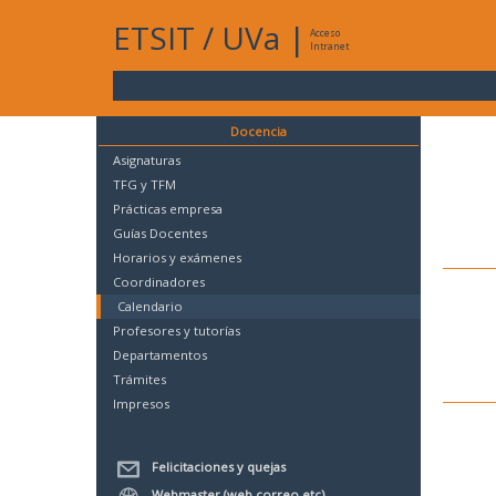
ETSIT
/
UVa
|
Acceso
Intranet
Docencia
Asignaturas
TFG y TFM
Prácticas empresa
Guías Docentes
Horarios y exámenes
Coordinadores
Calendario
Profesores y tutorías
Departamentos
Trámites
Impresos
Felicitaciones y quejas
Webmaster (web,correo,etc)