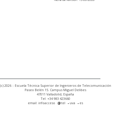
(c) 2026 :: Escuela Técnica Superior de Ingenieros de Telecomunicación
Paseo Belén 15. Campus Miguel Delibes
47011 Valladolid, España
Tel: +34 983 423660
email: infoacceso
tel
uva
es