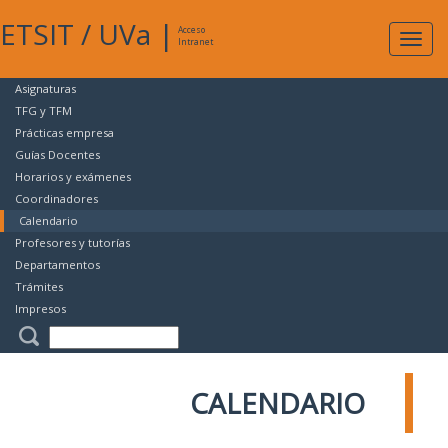
ETSIT
/
UVa
|
Acceso
Expan
Intranet
naveg
Asignaturas
TFG y TFM
Prácticas empresa
Guías Docentes
Horarios y exámenes
Coordinadores
Calendario
Profesores y tutorías
Departamentos
Trámites
Impresos
CALENDARIO