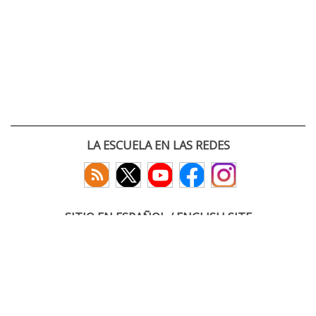
LA ESCUELA EN LAS REDES
SITIO EN ESPAÑOL / ENGLISH SITE
(c) 2026 :: Escuela Técnica Superior de Ingenieros de Telecomunicación
Paseo Belén 15. Campus Miguel Delibes
47011 Valladolid, España