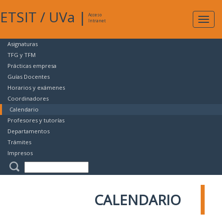
ETSIT
/
UVa
|
Acceso
Expan
Intranet
naveg
Asignaturas
TFG y TFM
Prácticas empresa
Guías Docentes
Horarios y exámenes
Coordinadores
Calendario
Profesores y tutorías
Departamentos
Trámites
Impresos
CALENDARIO