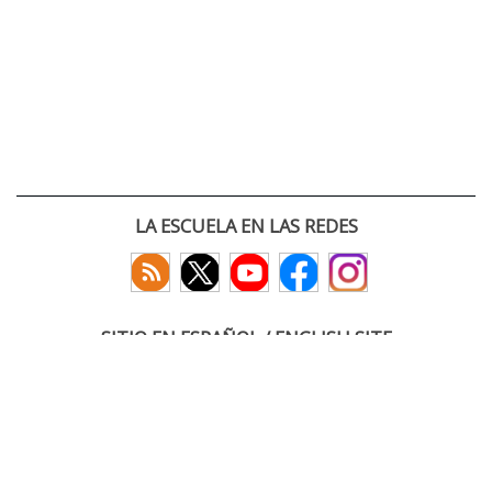
LA ESCUELA EN LAS REDES
SITIO EN ESPAÑOL / ENGLISH SITE
(c) 2026 :: Escuela Técnica Superior de Ingenieros de Telecomunicación
Paseo Belén 15. Campus Miguel Delibes
47011 Valladolid, España