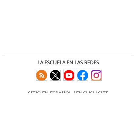
LA ESCUELA EN LAS REDES
SITIO EN ESPAÑOL / ENGLISH SITE
(c) 2026 :: Escuela Técnica Superior de Ingenieros de Telecomunicación
Paseo Belén 15. Campus Miguel Delibes
47011 Valladolid, España