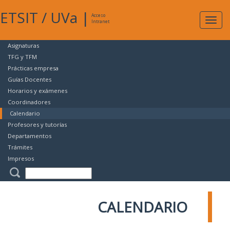
ETSIT
/
UVa
|
Acceso
Expan
Intranet
naveg
Asignaturas
TFG y TFM
Prácticas empresa
Guías Docentes
Horarios y exámenes
Coordinadores
Calendario
Profesores y tutorías
Departamentos
Trámites
Impresos
CALENDARIO