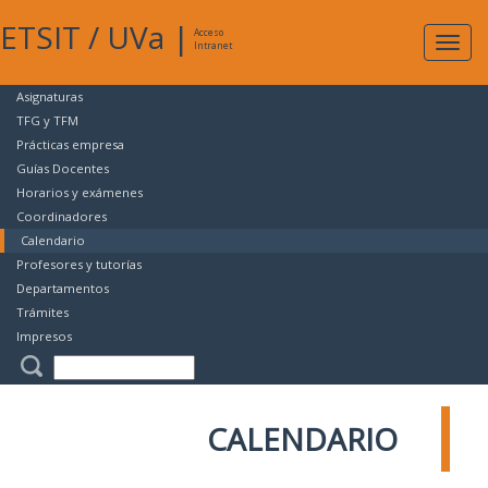
ETSIT
/
UVa
|
Acceso
Expan
Intranet
naveg
Asignaturas
TFG y TFM
Prácticas empresa
Guías Docentes
Horarios y exámenes
Coordinadores
Calendario
Profesores y tutorías
Departamentos
Trámites
Impresos
CALENDARIO