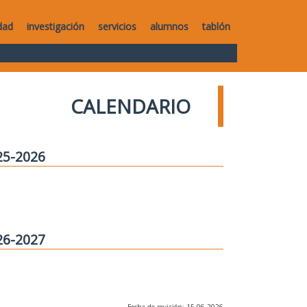
dad
investigación
servicios
alumnos
tablón
CALENDARIO
25-2026
26-2027
Fecha de revisión: 15-06-2026