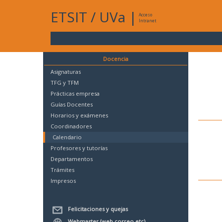
ETSIT
/
UVa
|
Acceso
Intranet
Docencia
Asignaturas
TFG y TFM
Prácticas empresa
Guías Docentes
Horarios y exámenes
Coordinadores
Calendario
Profesores y tutorías
Departamentos
Trámites
Impresos
Felicitaciones y quejas
Webmaster (web,correo,etc)