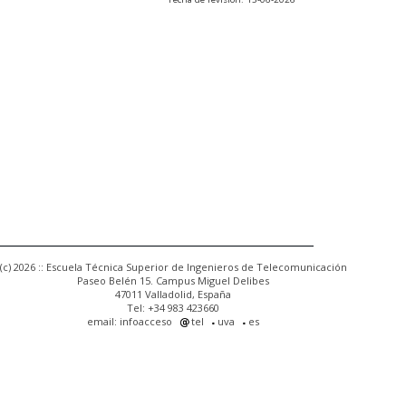
(c) 2026 :: Escuela Técnica Superior de Ingenieros de Telecomunicación
Paseo Belén 15. Campus Miguel Delibes
47011 Valladolid, España
Tel: +34 983 423660
email: infoacceso
tel
uva
es