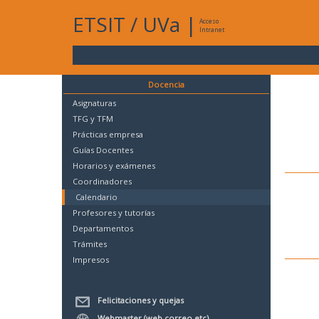
ETSIT
/
UVa
|
Acceso
Intranet
Docencia
Asignaturas
TFG y TFM
Prácticas empresa
Guías Docentes
Horarios y exámenes
Coordinadores
Calendario
Profesores y tutorías
Departamentos
Trámites
Impresos
Felicitaciones y quejas
Webmaster (web,correo,etc)