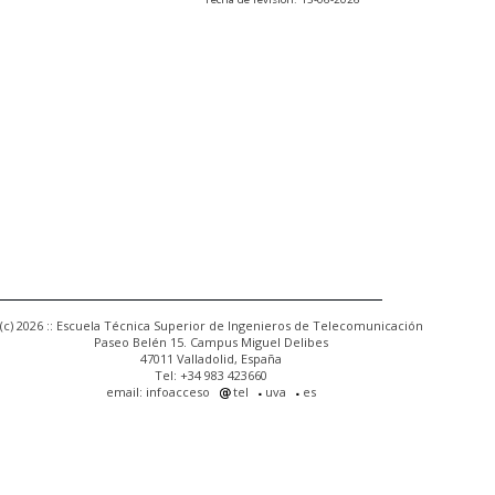
(c) 2026 :: Escuela Técnica Superior de Ingenieros de Telecomunicación
Paseo Belén 15. Campus Miguel Delibes
47011 Valladolid, España
Tel: +34 983 423660
email: infoacceso
tel
uva
es