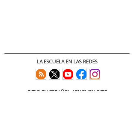
LA ESCUELA EN LAS REDES
SITIO EN ESPAÑOL / ENGLISH SITE
(c) 2026 :: Escuela Técnica Superior de Ingenieros de Telecomunicación
Paseo Belén 15. Campus Miguel Delibes
47011 Valladolid, España