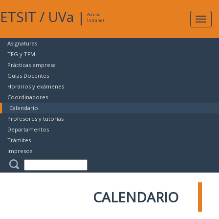
ETSIT
/
UVa
|
Acceso
Expan
Intranet
naveg
Asignaturas
TFG y TFM
Prácticas empresa
Guías Docentes
Horarios y exámenes
Coordinadores
Calendario
Profesores y tutorías
Departamentos
Trámites
Impresos
CALENDARIO