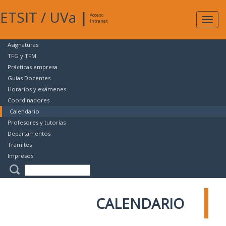
ETSIT
/
UVa
|
Acceso
Expan
Intranet
naveg
Asignaturas
TFG y TFM
Prácticas empresa
Guías Docentes
Horarios y exámenes
Coordinadores
Calendario
Profesores y tutorías
Departamentos
Trámites
Impresos
CALENDARIO