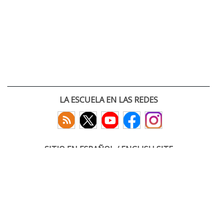
LA ESCUELA EN LAS REDES
SITIO EN ESPAÑOL / ENGLISH SITE
(c) 2026 :: Escuela Técnica Superior de Ingenieros de Telecomunicación
Paseo Belén 15. Campus Miguel Delibes
47011 Valladolid, España