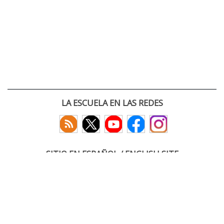
LA ESCUELA EN LAS REDES
SITIO EN ESPAÑOL / ENGLISH SITE
(c) 2026 :: Escuela Técnica Superior de Ingenieros de Telecomunicación
Paseo Belén 15. Campus Miguel Delibes
47011 Valladolid, España