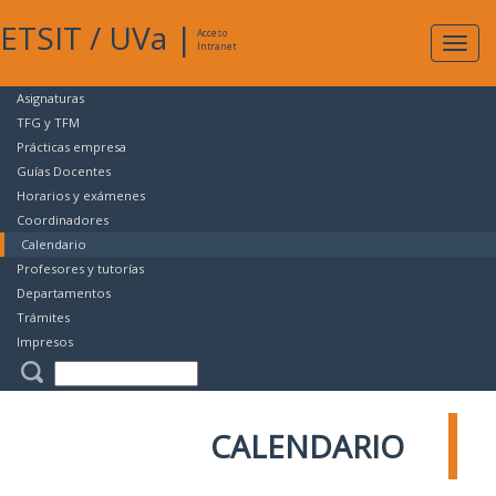
ETSIT
/
UVa
|
Acceso
Expan
Intranet
naveg
Asignaturas
TFG y TFM
Prácticas empresa
Guías Docentes
Horarios y exámenes
Coordinadores
Calendario
Profesores y tutorías
Departamentos
Trámites
Impresos
CALENDARIO