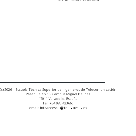
(c) 2026 :: Escuela Técnica Superior de Ingenieros de Telecomunicación
Paseo Belén 15. Campus Miguel Delibes
47011 Valladolid, España
Tel: +34 983 423660
email: infoacceso
tel
uva
es