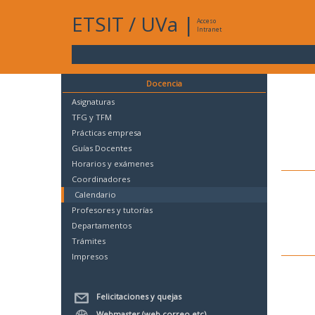
ETSIT
/
UVa
|
Acceso
Intranet
Docencia
Asignaturas
TFG y TFM
Prácticas empresa
Guías Docentes
Horarios y exámenes
Coordinadores
Calendario
Profesores y tutorías
Departamentos
Trámites
Impresos
Felicitaciones y quejas
Webmaster (web,correo,etc)