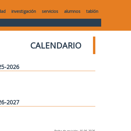
dad
investigación
servicios
alumnos
tablón
CALENDARIO
25-2026
26-2027
Fecha de revisión: 15-06-2026