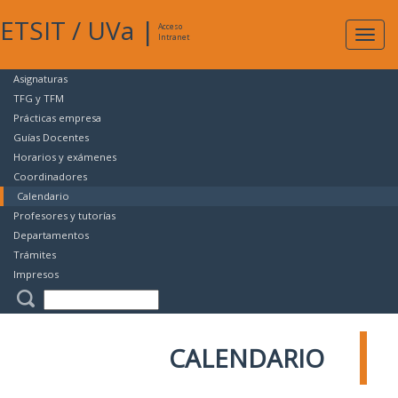
ETSIT
/
UVa
|
Acceso
Expan
Intranet
naveg
Asignaturas
TFG y TFM
Prácticas empresa
Guías Docentes
Horarios y exámenes
Coordinadores
Calendario
Profesores y tutorías
Departamentos
Trámites
Impresos
CALENDARIO