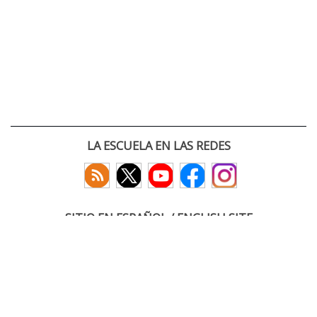
LA ESCUELA EN LAS REDES
SITIO EN ESPAÑOL / ENGLISH SITE
(c) 2026 :: Escuela Técnica Superior de Ingenieros de Telecomunicación
Paseo Belén 15. Campus Miguel Delibes
47011 Valladolid, España