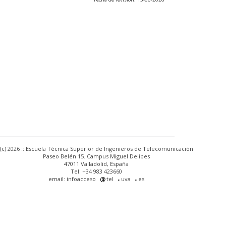
(c) 2026 :: Escuela Técnica Superior de Ingenieros de Telecomunicación
Paseo Belén 15. Campus Miguel Delibes
47011 Valladolid, España
Tel: +34 983 423660
email: infoacceso
tel
uva
es