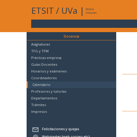
ETSIT
/
UVa
|
Acceso
Intranet
Docencia
Asignaturas
TFG y TFM
Prácticas empresa
Guías Docentes
Horarios y exámenes
Coordinadores
Calendario
Profesores y tutorías
Departamentos
Trámites
Impresos
Felicitaciones y quejas
Webmaster (web,correo,etc)