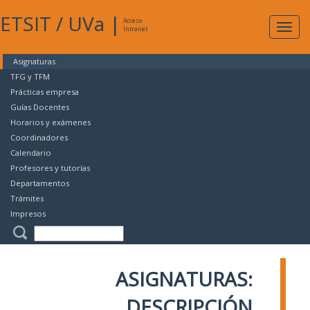
ETSIT
/
UVa
|
Acceso
Expan
Intranet
naveg
Asignaturas
TFG y TFM
Prácticas empresa
Guías Docentes
Horarios y exámenes
Coordinadores
Calendario
Profesores y tutorías
Departamentos
Trámites
Impresos
ASIGNATURAS:
DESCRIPCIÓN