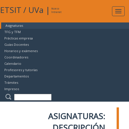
ETSIT
/
UVa
|
Acceso
Expan
Intranet
naveg
Asignaturas
TFG y TFM
Prácticas empresa
Guías Docentes
Horarios y exámenes
Coordinadores
Calendario
Profesores y tutorías
Departamentos
Trámites
Impresos
ASIGNATURAS:
DESCRIPCIÓN