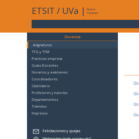
ETSIT
/
UVa
|
Acceso
Intranet
Docencia
Asignaturas
TFG y TFM
Prácticas empresa
Guías Docentes
Horarios y exámenes
Coordinadores
Gr
Calendario
Profesores y tutorías
Gr
Departamentos
Gr
Trámites
Impresos
Gr
Felicitaciones y quejas
Webmaster (web,correo,etc)