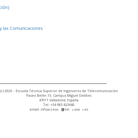
ción)
 y las Comunicaciones
(c) 2026 :: Escuela Técnica Superior de Ingenieros de Telecomunicación
Paseo Belén 15. Campus Miguel Delibes
47011 Valladolid, España
Tel: +34 983 423660
email: infoacceso
tel
uva
es