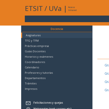
ETSIT
/
UVa
|
Acceso
Intranet
Docencia
Asignaturas
TFG y TFM
Prácticas empresa
Guías Docentes
Horarios y exámenes
Coordinadores
Gr
Calendario
Profesores y tutorías
Gr
Departamentos
Gr
Trámites
Impresos
Gr
Felicitaciones y quejas
Webmaster (web,correo,etc)