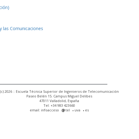
ción)
 y las Comunicaciones
(c) 2026 :: Escuela Técnica Superior de Ingenieros de Telecomunicación
Paseo Belén 15. Campus Miguel Delibes
47011 Valladolid, España
Tel: +34 983 423660
email: infoacceso
tel
uva
es