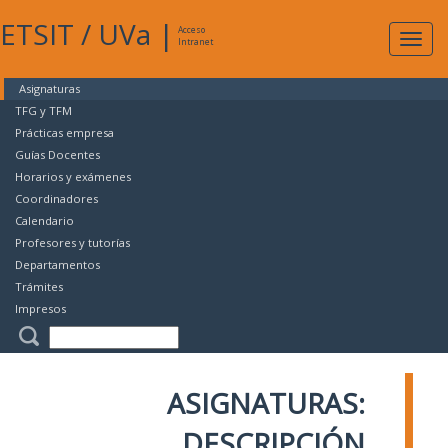
ETSIT
/
UVa
|
Acceso
Expan
Intranet
naveg
Asignaturas
TFG y TFM
Prácticas empresa
Guías Docentes
Horarios y exámenes
Coordinadores
Calendario
Profesores y tutorías
Departamentos
Trámites
Impresos
ASIGNATURAS:
DESCRIPCIÓN