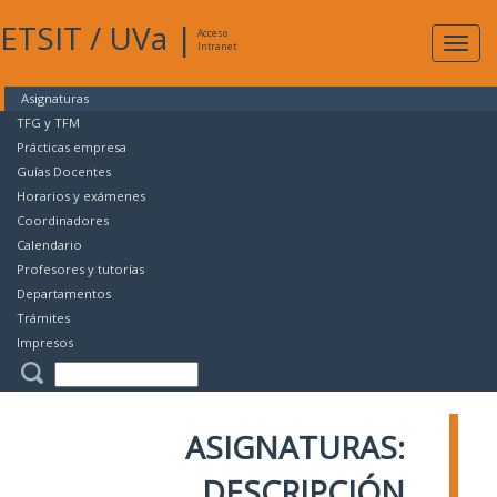
ETSIT
/
UVa
|
Acceso
Expan
Intranet
naveg
Asignaturas
TFG y TFM
Prácticas empresa
Guías Docentes
Horarios y exámenes
Coordinadores
Calendario
Profesores y tutorías
Departamentos
Trámites
Impresos
ASIGNATURAS:
DESCRIPCIÓN