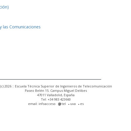
ción)
 y las Comunicaciones
(c) 2026 :: Escuela Técnica Superior de Ingenieros de Telecomunicación
Paseo Belén 15. Campus Miguel Delibes
47011 Valladolid, España
Tel: +34 983 423660
email: infoacceso
tel
uva
es