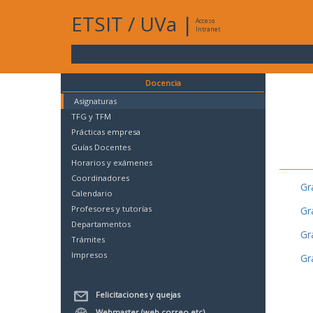
ETSIT
/
UVa
|
Acceso
Intranet
Docencia
Asignaturas
TFG y TFM
Prácticas empresa
Guías Docentes
Horarios y exámenes
Coordinadores
Gr
Calendario
Profesores y tutorías
Gr
Departamentos
Gr
Trámites
Impresos
Gr
Felicitaciones y quejas
Webmaster (web,correo,etc)