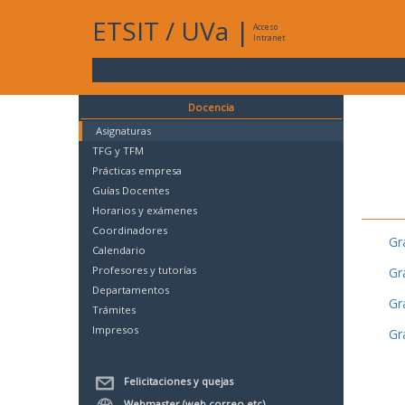
ETSIT
/
UVa
|
Acceso
Intranet
Docencia
Asignaturas
TFG y TFM
Prácticas empresa
Guías Docentes
Horarios y exámenes
Coordinadores
Gr
Calendario
Profesores y tutorías
Gr
Departamentos
Gr
Trámites
Impresos
Gr
Felicitaciones y quejas
Webmaster (web,correo,etc)