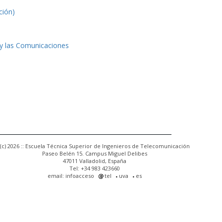
ción)
 y las Comunicaciones
(c) 2026 :: Escuela Técnica Superior de Ingenieros de Telecomunicación
Paseo Belén 15. Campus Miguel Delibes
47011 Valladolid, España
Tel: +34 983 423660
email: infoacceso
tel
uva
es