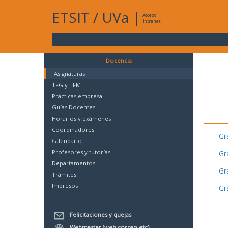
ETSIT
/
UVa
|
Acceso
Intranet
Docencia
Asignaturas
TFG y TFM
Prácticas empresa
Guías Docentes
Horarios y exámenes
Coordinadores
Gr
Calendario
Profesores y tutorías
Gr
Departamentos
Gr
Trámites
Impresos
Gr
Felicitaciones y quejas
Webmaster (web,correo,etc)