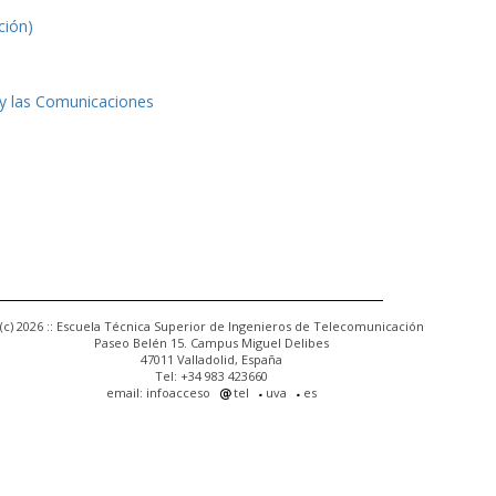
ción)
 y las Comunicaciones
(c) 2026 :: Escuela Técnica Superior de Ingenieros de Telecomunicación
Paseo Belén 15. Campus Miguel Delibes
47011 Valladolid, España
Tel: +34 983 423660
email: infoacceso
tel
uva
es