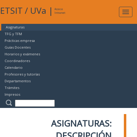
ETSIT
/
UVa
|
Acceso
Expan
Intranet
naveg
Asignaturas
TFG y TFM
Prácticas empresa
Guías Docentes
Horarios y exámenes
Coordinadores
Calendario
Profesores y tutorías
Departamentos
Trámites
Impresos
ASIGNATURAS:
DESCRIPCIÓN