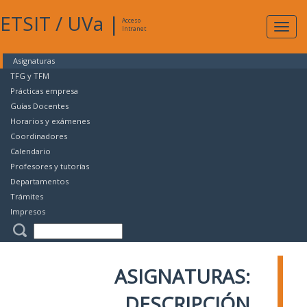
ETSIT
/
UVa
|
Acceso
Expan
Intranet
naveg
Asignaturas
TFG y TFM
Prácticas empresa
Guías Docentes
Horarios y exámenes
Coordinadores
Calendario
Profesores y tutorías
Departamentos
Trámites
Impresos
ASIGNATURAS:
DESCRIPCIÓN