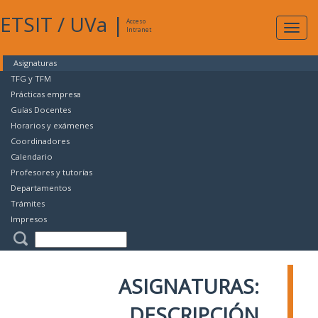
ETSIT
/
UVa
|
Acceso
Expan
Intranet
naveg
Asignaturas
TFG y TFM
Prácticas empresa
Guías Docentes
Horarios y exámenes
Coordinadores
Calendario
Profesores y tutorías
Departamentos
Trámites
Impresos
ASIGNATURAS:
DESCRIPCIÓN