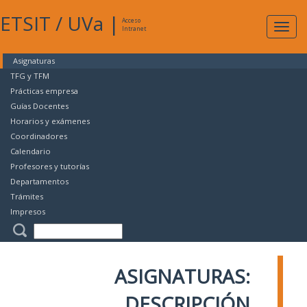
ETSIT
/
UVa
|
Acceso
Expan
Intranet
naveg
Asignaturas
TFG y TFM
Prácticas empresa
Guías Docentes
Horarios y exámenes
Coordinadores
Calendario
Profesores y tutorías
Departamentos
Trámites
Impresos
ASIGNATURAS:
DESCRIPCIÓN