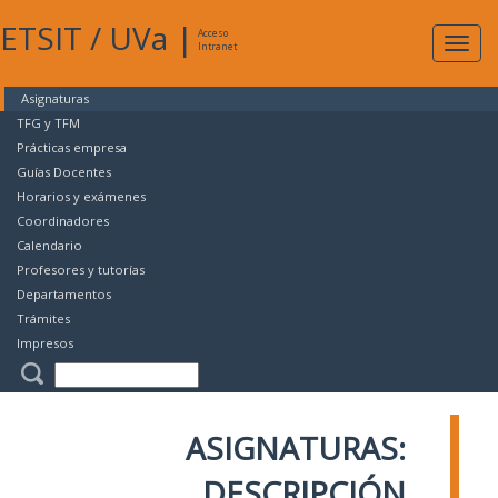
ETSIT
/
UVa
|
Acceso
Expan
Intranet
naveg
Asignaturas
TFG y TFM
Prácticas empresa
Guías Docentes
Horarios y exámenes
Coordinadores
Calendario
Profesores y tutorías
Departamentos
Trámites
Impresos
ASIGNATURAS:
DESCRIPCIÓN