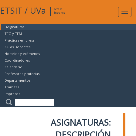
ETSIT
/
UVa
|
Acceso
Expan
Intranet
naveg
Asignaturas
TFG y TFM
Prácticas empresa
Guías Docentes
Horarios y exámenes
Coordinadores
Calendario
Profesores y tutorías
Departamentos
Trámites
Impresos
ASIGNATURAS:
DESCRIPCIÓN