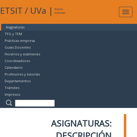
ETSIT
/
UVa
|
Acceso
Expan
Intranet
naveg
Asignaturas
TFG y TFM
Prácticas empresa
Guías Docentes
Horarios y exámenes
Coordinadores
Calendario
Profesores y tutorías
Departamentos
Trámites
Impresos
ASIGNATURAS:
DESCRIPCIÓN