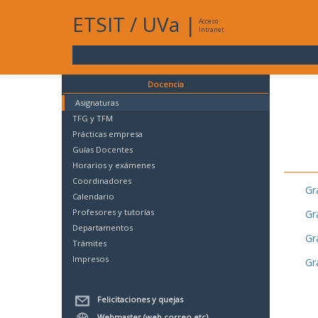
ETSIT
/
UVa
|
Acceso
Intranet
Docencia
Asignaturas
TFG y TFM
Prácticas empresa
Guías Docentes
Horarios y exámenes
Coordinadores
Gr
Calendario
Profesores y tutorías
Gr
Departamentos
Gr
Trámites
Impresos
Gr
Felicitaciones y quejas
Webmaster (web,correo,etc)