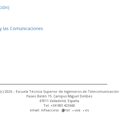
ción)
 y las Comunicaciones
(c) 2026 :: Escuela Técnica Superior de Ingenieros de Telecomunicación
Paseo Belén 15. Campus Miguel Delibes
47011 Valladolid, España
Tel: +34 983 423660
email: infoacceso
tel
uva
es